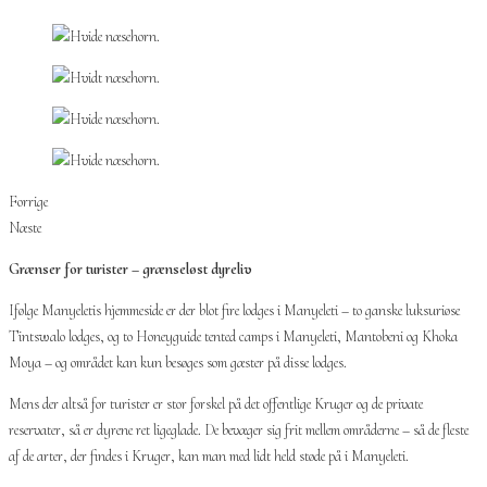
Forrige
Næste
Grænser for turister – grænseløst dyreliv
Ifølge Manyeletis hjemmeside er der blot fire lodges i Manyeleti – to ganske luksuriøse
Tintswalo lodges, og to Honeyguide tented camps i Manyeleti, Mantobeni og Khoka
Moya – og området kan kun besøges som gæster på disse lodges.
Mens der altså for turister er stor forskel på det offentlige Kruger og de private
reservater, så er dyrene ret ligeglade. De bevæger sig frit mellem områderne – så de fleste
af de arter, der findes i Kruger, kan man med lidt held støde på i Manyeleti.