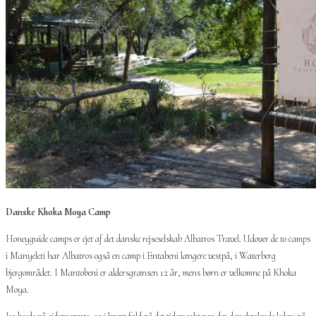
Danske Khoka Moya Camp
Honeyguide camps er ejet af det danske rejseselskab Albatros Travel. Udover de to camps
i Manyeleti har Albatros også en camp i Entabeni længere vestpå, i Waterberg
bjergområdet. I Mantobeni er aldersgrænsen 12 år, mens børn er velkomne på Khoka
Moya.