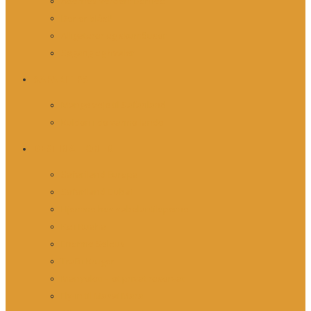
Abernes verden: Borneo
Der er blåst!
Alligatorer og skumfiduser
Søgang og hvaler
SAFARITIPS
Mange veje til Safariland
Kulden i de varme lande
DESTINATIONER
Safariland Europa
Safariland Dubai
Hjemme hos sabelantiloperne
Ro i Ruaha
Enorme Selous
Trafik i Kruger
Manyeleti – et privat reservat
Fly-in til Masai Mara