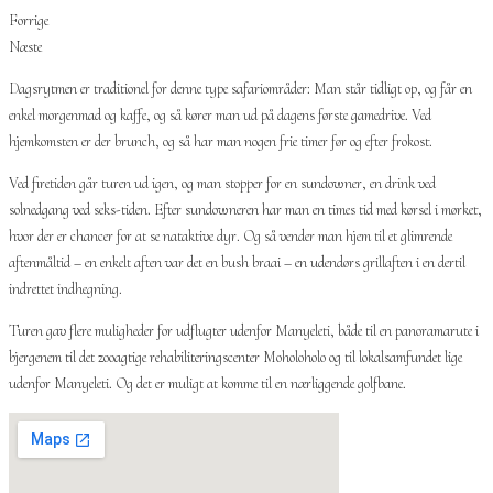
Forrige
Næste
Dagsrytmen er traditionel for denne type safariområder: Man står tidligt op, og får en
enkel morgenmad og kaffe, og så kører man ud på dagens første gamedrive. Ved
hjemkomsten er der brunch, og så har man nogen frie timer før og efter frokost.
Ved firetiden går turen ud igen, og man stopper for en sundowner, en drink ved
solnedgang ved seks-tiden. Efter sundowneren har man en times tid med kørsel i mørket,
hvor der er chancer for at se nataktive dyr. Og så vender man hjem til et glimrende
aftenmåltid – en enkelt aften var det en bush braai – en udendørs grillaften i en dertil
indrettet indhegning.
Turen gav flere muligheder for udflugter udenfor Manyeleti, både til en panoramarute i
bjergenem til det zooagtige rehabiliteringscenter Moholoholo og til lokalsamfundet lige
udenfor Manyeleti. Og det er muligt at komme til en nærliggende golfbane.