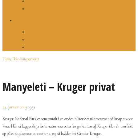
Afbrændte Elizabeth
Da drømmen blev virkelig
KONTAKT
Kontakt
Privatlivspolitik
Copyright
Home
Ikke-kategoriseret
Manyeleti – Kruger privat
24. januar 2019
1951
Kruger National Park er som omtalt i en anden historie et vildtreservat på knap 20.000
km2. Når vi lægger de private naturreservater langs kanten af Kruger til, når området
op på et stykke over 20.000 km2, og så hedder det Greater Kruger.