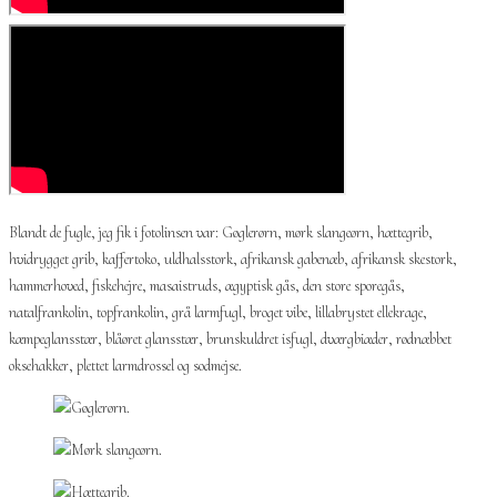
Blandt de fugle, jeg fik i fotolinsen var: Gøglerørn, mørk slangeørn, hættegrib,
hvidrygget grib, kaffertoko, uldhalsstork, afrikansk gabenæb, afrikansk skestork,
hammerhoved, fiskehejre, masaistruds, ægyptisk gås, den store sporegås,
natalfrankolin, topfrankolin, grå larmfugl, broget vibe, lillabrystet ellekrage,
kæmpeglansstær, blåøret glansstær, brunskuldret isfugl, dværgbiæder, rødnæbbet
oksehakker, plettet larmdrossel og sodmejse.