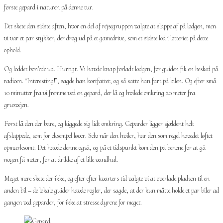
første gepard i naturen på denne tur.
Det skete den sidste aften, hvor en del af rejsegruppen valgte at slappe af på lodgen, men
vi var et par stykker, der drog ud på et gamedrive, som et sidste lod i lotteriet på dette
ophold.
Og loddet bon’ede ud. Hurtigt. Vi havde knap forladt lodgen, før guiden fik en besked på
radioen. “Interesting!”, sagde han kortfattet, og så satte han fart på bilen. Og efter små
10 minutter fra vi fremme ved en gepard, der lå og hvilede omkring 20 meter fra
grusvejen.
Først lå den der bare, og kiggede sig lidt omkring. Geparder ligger sjældent helt
afslappede, som for eksempel løver. Selv når den hviler, har den som regel hovedet løftet
opmærksomt. Det havde denne også, og på et tidspunkt kom den på benene for at gå
nogen få meter, for at drikke af et lille vandhul.
Meget mere skete der ikke, og efter efter kvarters tid valgte vi at overlade pladsen til en
anden bil – de lokale guider havde regler, der sagde, at der kun måtte holde et par biler ad
gangen ved geparder, for ikke at stresse dyrene for meget.