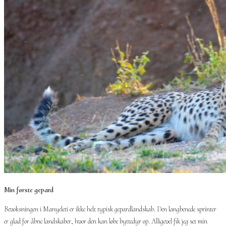
Min første gepard
Bevoksningen i Manyeleti er ikke helt typisk gepardlandskab. Den langbenede sprinter
er glad for åbne landskaber, hvor den kan løbe byttedyr op. Alligevel fik jeg set min