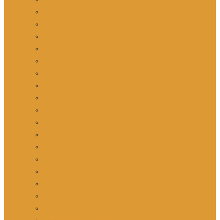
Sovende kæmpe i Chitwan
Hej Scarface!
Med hyænen som guide
Liv og død i Madikwe
Slangekamp på Borneo
En python i vejen
Makak i Marokko
Glimt af bjerggeder
Svin og delfin
I geladaens land
Aber i haven
Makak i Marokko
Fra landbrug til vildt liv
Storbysafari
Pingviner og strudse
Turako turen
Yusphas fugle