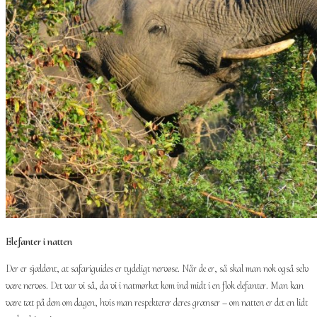
Elefanter i natten
Der er sjældent, at safariguides er tydeligt nervøse. Når de er, så skal man nok også selv
være nervøs. Det var vi så, da vi i natmørket kom ind midt i en flok elefanter. Man kan
være tæt på dem om dagen, hvis man respekterer deres grænser – om natten er det en lidt