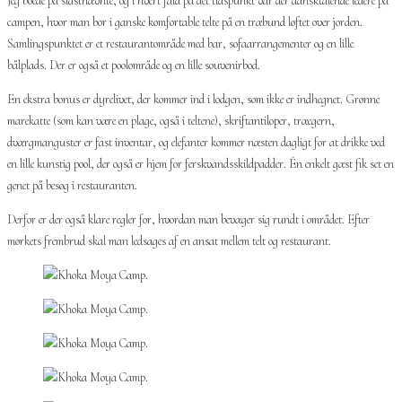
Jeg boede på sidstnævnte, og i hvert fald på det tidspunkt var der dansktalende ledere på
campen, hvor man bor i ganske komfortable telte på en træbund løftet over jorden.
Samlingspunktet er et restaurantområde med bar, sofaarrangementer og en lille
bålplads. Der er også et poolområde og en lille souvenirbod.
En ekstra bonus er dyrelivet, der kommer ind i lodgen, som ikke er indhegnet. Grønne
marekatte (som kan være en plage, også i teltene), skriftantiloper, træegern,
dværgmanguster er fast inventar, og elefanter kommer næsten dagligt for at drikke ved
en lille kunstig pool, der også er hjem for ferskvandsskildpadder. Én enkelt gæst fik set en
genet på besøg i restauranten.
Derfor er der også klare regler for, hvordan man bevæger sig rundt i området. Efter
mørkets frembrud skal man ledsages af en ansat mellem telt og restaurant.