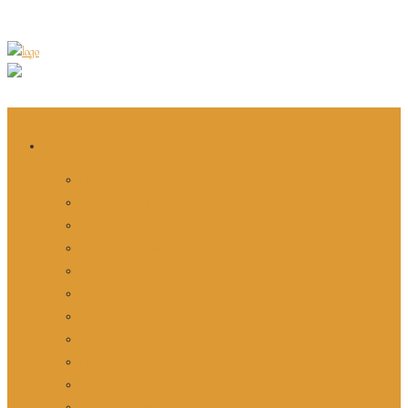
BLOG
Leakey’s Angels
Glem The Big Five
Jagten på de vilde hunde
1-2-3-4 træskonæb
Abernes verden: Gambia
Abernes verden: Uganda
The Mara Crossing
Gensyn med Tsavo
Leoparden og jagtinstinktet
McDonalds of the Bush
Farverig fotomodel