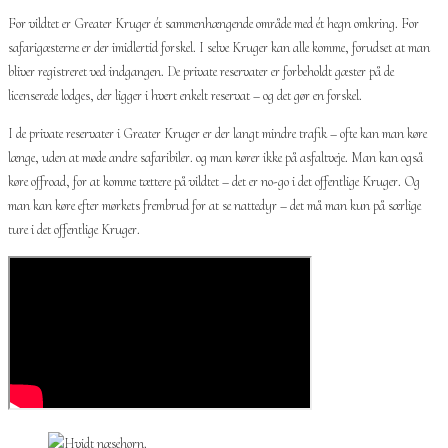
For vildtet er Greater Kruger ét sammenhængende område med ét hegn omkring. For
safarigæsterne er der imidlertid forskel. I selve Kruger kan alle komme, forudset at man
bliver registreret ved indgangen. De private reservater er forbeholdt gæster på de
licenserede lodges, der ligger i hvert enkelt reservat – og det gør en forskel.
I de private reservater i Greater Kruger er der langt mindre trafik – ofte kan man køre
længe, uden at møde andre safaribiler. og man kører ikke på asfaltveje. Man kan også
køre offroad, for at komme tættere på vildtet – det er no-go i det offentlige Kruger. Og
man kan køre efter mørkets frembrud for at se nattedyr – det må man kun på særlige
ture i det offentlige Kruger.