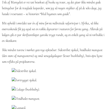
Dele af Manyeleti er ret tæt bevokset af buske og træer, og det giver ikke mindst gode
betingelser for de træglade leoparder, som jeg så nogen stykker af på de seks dage, jeg
havde i reservatet – se historien “Med hyænen som guide”.
Mit ophold i området var én af mine første målrettede safarirejser i Afrika, så ikke
overraskende fik jeg også set en række dyrearter i naturen for første gang. Allerede på
lodgen gik et par skriftantiloper ganske trygt rundt, og en enkelt gang så vi rørbukke i
en skovkant.
Ikke mindst turene i mørket gav nye oplevelser: Sidestribet sjakal, hvidhalet mangust
(den støre af mangusterne) og små senegalgalagoer (lesser bushbaby), hvis øjne lyste
som refleks på projektørerne.