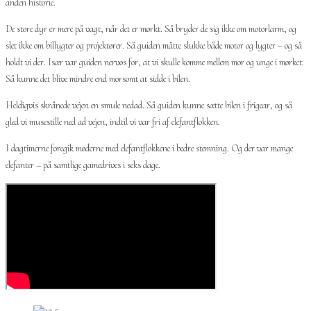
anden historie.
De store dyr er mere på vagt, når det er mørkt. Så bryder de sig ikke om motorlarm, og
slet ikke om billygter og projektører. Så guiden måtte slukke både motor og lygter – og så
holdt vi der. Især var guiden nervøs for, at vi skulle komme mellem mor og unge i mørket.
Så kunne det blive mindre end morsomt at sidde i bilen.
Heldigvis skrånede vejen en smule nedad. Så guiden kunne sætte bilen i frigear, og så
gled vi musestille ned ad vejen, indtil vi var fri af elefantflokken.
I dagtimerne foregik møderne med elefantflokkene i bedre stemning. Og der var mange
elefanter – på samtlige gamedrives i seks dage.