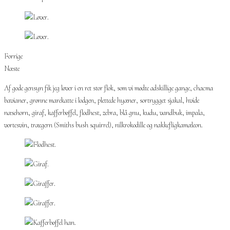
Forrige
Næste
Af gode gensyn fik jeg løver i en ret stor flok, som vi mødte adskillige gange, chacma
bavianer, grønne marekatte i lodgen, plettede hyæner, sortrygget sjakal, hvide
næsehorn, giraf, kafferbøffel, flodhest, zebra, blå gnu, kudu, vandbuk, impala,
vortesvin, træegern (Smiths bush squirrel), nilkrokodille og nakkefligkamæleon.