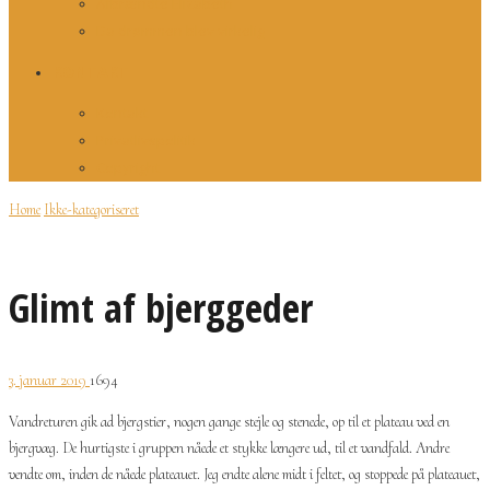
Afbrændte Elizabeth
Da drømmen blev virkelig
KONTAKT
Kontakt
Privatlivspolitik
Copyright
Home
Ikke-kategoriseret
Glimt af bjerggeder
3. januar 2019
1694
Vandreturen gik ad bjergstier, nogen gange stejle og stenede, op til et plateau ved en
bjergvæg. De hurtigste i gruppen nåede et stykke længere ud, til et vandfald. Andre
vendte om, inden de nåede plateauet. Jeg endte alene midt i feltet, og stoppede på plateauet,