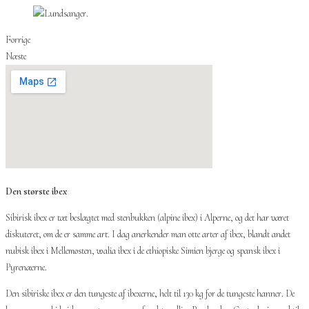
Forrige
Næste
Den største ibex
Sibirisk ibex er tæt beslægtet med stenbukken (alpine ibex) i Alperne, og det har været
diskuteret, om de er samme art. I dag anerkender man otte arter af ibex, blandt andet
nubisk ibex i Mellemøsten, walia ibex i de ethiopiske Simien bjerge og spansk ibex i
Pyrenæerne.
Den sibiriske ibex er den tungeste af ibexerne, helt til 130 kg for de tungeste hanner. De