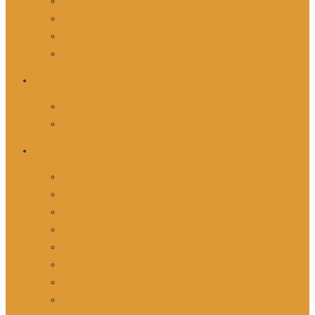
Abernes verden: Borneo
Der er blåst!
Alligatorer og skumfiduser
Søgang og hvaler
SAFARITIPS
Mange veje til Safariland
Kulden i de varme lande
DESTINATIONER
Safariland Europa
Safariland Dubai
Hjemme hos sabelantiloperne
Ro i Ruaha
Enorme Selous
Trafik i Kruger
Manyeleti – et privat reservat
Fly-in til Masai Mara