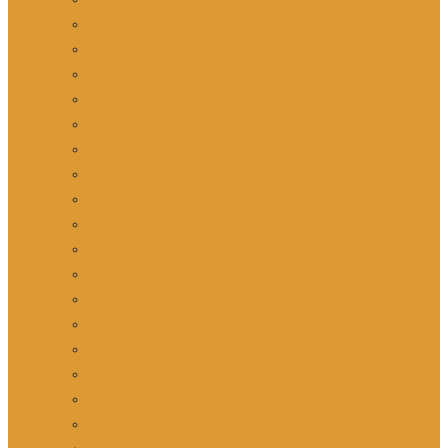
Sovende kæmpe i Chitwan
Hej Scarface!
Med hyænen som guide
Liv og død i Madikwe
Slangekamp på Borneo
En python i vejen
Makak i Marokko
Glimt af bjerggeder
Svin og delfin
I geladaens land
Aber i haven
Makak i Marokko
Fra landbrug til vildt liv
Storbysafari
Pingviner og strudse
Turako turen
Yusphas fugle