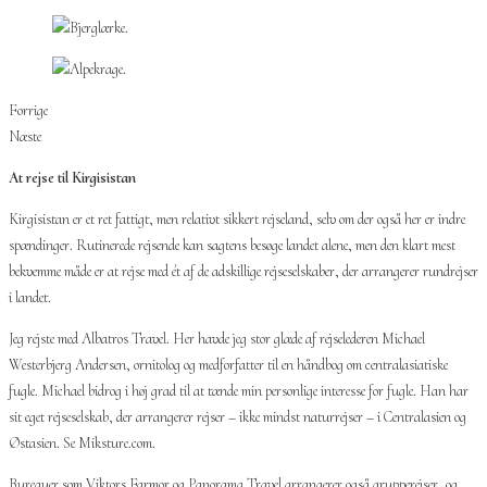
Forrige
Næste
At rejse til Kirgisistan
Kirgisistan er et ret fattigt, men relativt sikkert rejseland, selv om der også her er indre
spændinger. Rutinerede rejsende kan sagtens besøge landet alene, men den klart mest
bekvemme måde er at rejse med ét af de adskillige rejseselskaber, der arrangerer rundrejser
i landet.
Jeg rejste med Albatros Travel. Her havde jeg stor glæde af rejselederen Michael
Westerbjerg Andersen, ornitolog og medforfatter til en håndbog om centralasiatiske
fugle. Michael bidrog i høj grad til at tænde min personlige interesse for fugle. Han har
sit eget rejseselskab, der arrangerer rejser – ikke mindst naturrejser – i Centralasien og
Østasien. Se Miksture.com.
Bureauer som Viktors Farmor og Panorama Travel arrangerer også grupperejser, og