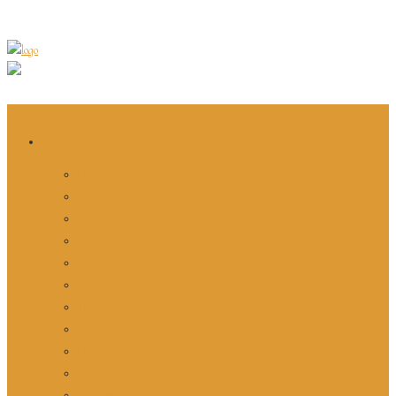
BLOG
Leakey’s Angels
Glem The Big Five
Jagten på de vilde hunde
1-2-3-4 træskonæb
Abernes verden: Gambia
Abernes verden: Uganda
The Mara Crossing
Gensyn med Tsavo
Leoparden og jagtinstinktet
McDonalds of the Bush
Farverig fotomodel