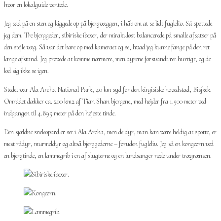
hvor en lokalguide ventede.
Jeg sad på en sten og kiggede op på bjergvæggen, i håb om at se lidt fugleliv. Så spottede
jeg dem. Tre bjerggeder, sibiriske ibexer, der mirakuløst balancerede på smalle afsatser på
den stejle væg. Så var det bare op med kameraet og se, hvad jeg kunne fange på den ret
lange afstand. Jeg prøvede at komme nærmere, men dyrene forsvandt ret hurtigt, og de
lod sig ikke se igen.
Stedet var Ala Archa National Park, 40 km syd for den kirgisiske hovedstad, Bisjkek.
Området dækker ca. 200 km2 af Tian Shan bjergene, med højder fra 1.500 meter ved
indgangen til 4.895 meter på den højeste tinde.
Den sjældne sneleopard er set i Ala Archa, men de dyr, man kan være heldig at spotte, er
mest rådyr, murmeldyr og altså bjerggederne – foruden fugleliv. Jeg så en kongeørn ved
en bjergtinde, en lammegrib i en af slugterne og en lundsanger nede under trægrænsen.