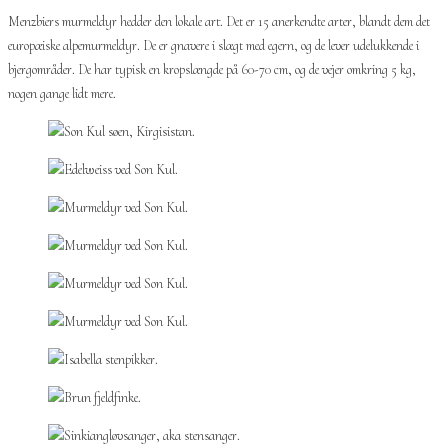
Menzbiers murmeldyr hedder den lokale art. Det er 15 anerkendte arter, blandt dem det
europæiske alpemurmeldyr. De er gnavere i slægt med egern, og de lever udelukkende i
bjergområder. De har typisk en kropslængde på 60-70 cm, og de vejer omkring 5 kg,
nogen gange lidt mere.