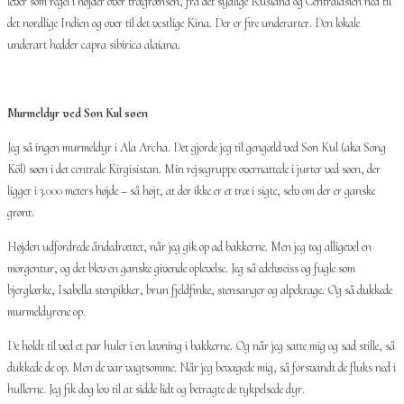
lever som regel i højder over trægrænsen, fra det sydlige Rusland og Centralasien ned til
det nordlige Indien og over til det vestlige Kina. Der er fire underarter. Den lokale
underart hedder capra sibirica alaiana.
Murmeldyr ved Son Kul søen
Jeg så ingen murmeldyr i Ala Archa. Det gjorde jeg til gengæld ved Son Kul (aka Song
Köl) søen i det centrale Kirgisistan. Min rejsegruppe overnattede i jurter ved søen, der
ligger i 3.000 meters højde – så højt, at der ikke er et træ i sigte, selv om der er ganske
grønt.
Højden udfordrede åndedrættet, når jeg gik op ad bakkerne. Men jeg tog alligevel en
morgentur, og det blev en ganske givende oplevelse. Jeg så edelweiss og fugle som
bjerglærke, Isabella stenpikker, brun fjeldfinke, stensanger og alpekrage. Og så dukkede
murmeldyrene op.
De holdt til ved et par huler i en lavning i bakkerne. Og når jeg satte mig og sad stille, så
dukkede de op. Men de var vagtsomme. Når jeg bevægede mig, så forsvandt de fluks ned i
hullerne. Jeg fik dog lov til at sidde lidt og betragte de tykpelsede dyr.