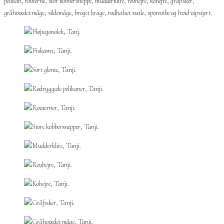
pelikan, rovterne, stor kobbersneppe, mudderklire, revhejre, kohejre, gråfisker,
gråhovedet måge, sildemåge, broget krage, rødhalset svale, sporevibe og hvid vipstjert.