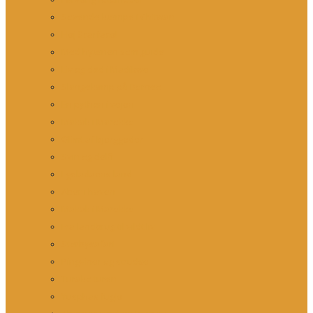
Sovende kæmpe i Chitwan
Hej Scarface!
Med hyænen som guide
Liv og død i Madikwe
Slangekamp på Borneo
En python i vejen
Makak i Marokko
Glimt af bjerggeder
Svin og delfin
I geladaens land
Aber i haven
Makak i Marokko
Fra landbrug til vildt liv
Storbysafari
Pingviner og strudse
Turako turen
Yusphas fugle