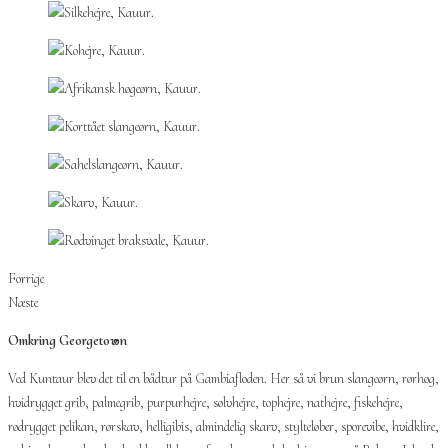
Forrige
Næste
Omkring Georgetown
Ved Kuntaur blev det til en bådtur på Gambiafloden. Her så vi brun slangeørn, rørhøg,
hvidrygget grib, palmegrib, purpurhejre, sølvhejre, tophejre, nathejre, fiskehejre,
rødrygget pelikan, rørskav, helligibis, almindelig skarv, stylteløber, sporevibe, hvidklire,