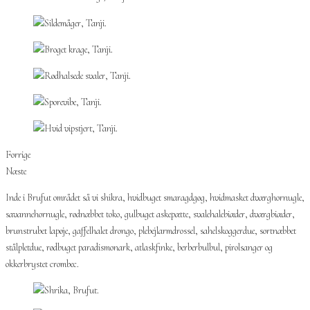
Forrige
Næste
Inde i Brufut området så vi shikra, hvidbuget smaragdgøg, hvidmasket dværghornugle,
savannehornugle, rødnæbbet toko, gulbuget askepætte, svalehalebiæder, dværgbiæder,
brunstrubet lapøje, gaffelhalet drongo, plebejlarmdrossel, sahelskoggerdue, sortnæbbet
stålpletdue, rødbuget paradismonark, atlaskfinke, berberbulbul, pirolsanger og
okkerbrystet crombec.