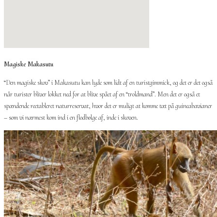
Magiske Makasutu
“Den magiske skov” i Makasutu kan lyde som lidt af en turistgimmick, og det er det også
når turister bliver lokket ned for at blive spået af en “troldmand”. Men det er også et
spændende reetableret naturreservat, hvor det er muligt at komme tæt på guineabavianer
– som vi nærmest kom ind i en flodbølge af, inde i skoven.