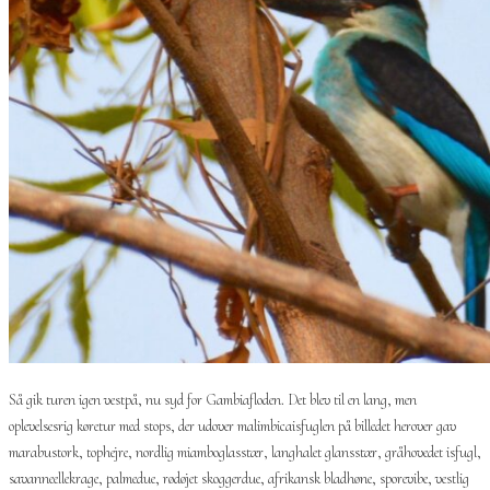
Så gik turen igen vestpå, nu syd for Gambiafloden. Det blev til en lang, men
oplevelsesrig køretur med stops, der udover malimbicaisfuglen på billedet herover gav
marabustork, tophejre, nordlig miamboglasstær, langhalet glansstær, gråhovedet isfugl,
savanneellekrage, palmedue, rødøjet skoggerdue, afrikansk bladhøne, sporevibe, vestlig