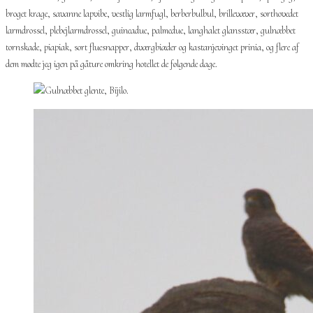
broget krage, savanne lapvibe, vestlig larmfugl, berberbulbul, brillevæver, sorthovedet
larmdrossel, plebejlarmdrossel, guineadue, palmedue, langhalet glansstær, gulnæbbet
tornskade, piapiak, sort fluesnapper, dværgbiæder og kastanjevinget prinia, og flere af
dem mødte jeg igen på gåture omkring hotellet de følgende dage.