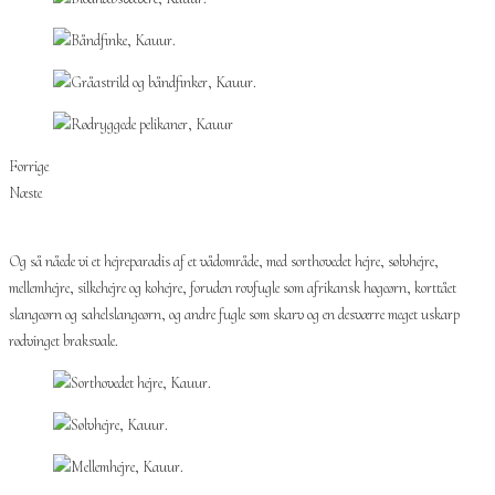
Forrige
Næste
Og så nåede vi et hejreparadis af et vådområde, med sorthovedet hejre, sølvhejre,
mellemhejre, silkehejre og kohejre, foruden rovfugle som afrikansk høgeørn, korttået
slangeørn og sahelslangeørn, og andre fugle som skarv og en desværre meget uskarp
rødvinget braksvale.