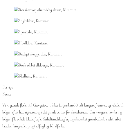
Forrige
Næste
Vi krydsede floden til Georgetown (aka Janjanbureh) lidt længere fremme, og nåede til
lodgen efter lidt sightseeing i det gamle center for slavehandel. Om morgenen omkring
lodgen fik vi lidt lokale fugle: Saheltandskægfugl, gulstrubet grønbulbul, rødstrubet
biæder, langhalet pragtsolfugl og båndfinke.