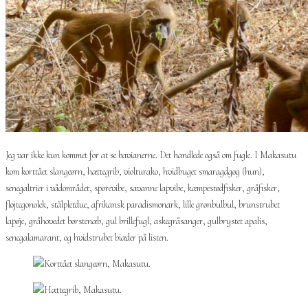
Jeg var ikke kun kommet for at se bavianerne. Det handlede også om fugle. I Makasutu
kom korttået slangeørn, hættegrib, violturako, hvidbuget smaragdgøg (hun),
senegaltrier i vådområdet, sporevibe, savanne lapvibe, kæmpestødfisker, gråfisker,
fløjtegonolek, stålpletdue, afrikansk paradismonark, lille grønbulbul, brunstrubet
lapøje, gråhovedet børstenæb, gul brillefugl, askegråsanger, gulbrystet apalis,
senegalamarant, og hvidstrubet biæder på listen.