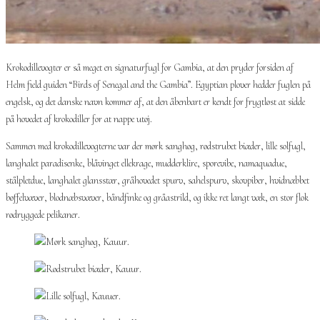
Krokodillevogter er så meget en signaturfugl for Gambia, at den pryder forsiden af
Helm field guiden “Birds of Senegal and the Gambia”. Egyptian plover hedder fuglen på
engelsk, og det danske navn kommer af, at den åbenbart er kendt for frygtløst at sidde
på hovedet af krokodiller for at nappe utøj.
Sammen med krokodillevogterne var der mørk sanghøg, rødstrubet biæder, lille solfugl,
langhalet paradisenke, blåvinget ellekrage, mudderklire, sporevibe, namaquadue,
stålpletdue, langhalet glansstær, gråhovedet spurv, sahelspurv, skovpiber, hvidnæbbet
bøffelvæver, blodnæbsvæver, båndfinke og gråastrild, og ikke ret langt væk, en stor flok
rødryggede pelikaner.