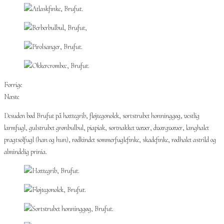
Forrige
Næste
Desuden bød Brufut på hættegrib, fløjtegonolek, sortstrubet honninggøg, vestlig
larmfugl, gulstrubet grønbulbul, piapiak, sortnakket væver, dværgvæver, langhalet
pragtsolfugl (han og hun), rødkindet sommerfuglefinke, skadefinke, rødhalet astrild og
almindelig prinia.