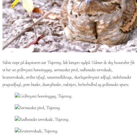
Sidste etape på dagsturen var Tujereng, lidt længere sydpå. Udover de sky husaraber fik
vi her set gråbrystet honninggøg, sortmasket pirol, rødhovedet tornskade,
krattornskade, stribet isfugl, savanneellekrage, skarlagenbrystet solfugl, violethovedet
pragtsolfugl, grøn biæder, dværgbiæder, rødstjert, berberbulbul og gråhovedet spurv.