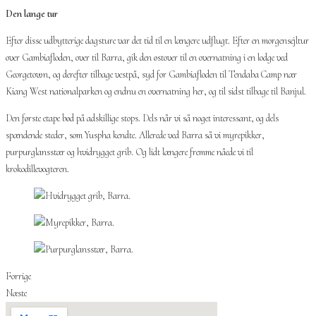
Den lange tur
Efter disse udbytterige dagsture var det tid til en længere udflugt. Efter en morgensejltur
over Gambiafloden, over til Barra, gik den østover til en overnatning i en lodge ved
Georgetown, og derefter tilbage vestpå, syd for Gambiafloden til Tendaba Camp nær
Kiang West nationalparken og endnu en overnatning her, og til sidst tilbage til Banjul.
Den første etape bød på adskillige stops. Dels når vi så noget interessant, og dels
spændende steder, som Yuspha kendte. Allerede ved Barra så vi myrepikker,
purpurglansstær og hvidrygget grib. Og lidt længere fremme nåede vi til
krokodillevogteren.
Forrige
Næste