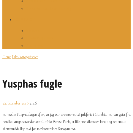
Afbrændte Elizabeth
Da drømmen blev virkelig
KONTAKT
Kontakt
Privatlivspolitik
Copyright
Home
Ikke-kategoriseret
Yusphas fugle
22. december 2018
2146
Jeg mødte Yuspha dagen efter, at jeg var ankommet på juleferie i Gambia. Jeg var gået fra
hotellet langs stranden op til Bijilo Forest Park, et lille fire kilometer langt og ret smalt
skovområde lige syd for turistområdet Senegambia.