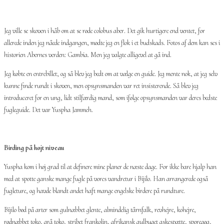
Jeg ville se skoven i håb om at se røde colobus aber. Det gik hurtigere end ventet, for
allerede inden jeg nåede indgangen, mødte jeg en flok i et budskads. Fotos af dem kan ses i
historien Abernes verden: Gambia. Men jeg valgte alligevel at gå ind.
Jeg købte en entrebillet, og så blev jeg bedt om at vælge en guide. Jeg mente nok, at jeg selv
kunne finde rundt i skoven, men opsynsmanden var ret insisterende. Så blev jeg
introduceret for en ung, lidt stilfærdig mand, som ifølge opsynsmanden var deres bedste
fugleguide. Det var Yuspha Jammeh.
Birding på højt niveau
Yuspha kom i høj grad til at definere mine planer de næste dage. For ikke bare hjalp han
med at spotte ganske mange fugle på vores vandretur i Bijilo. Han arrangerede også
fugleture, og havde blandt andet haft mange engelske birdere på rundture.
Bijilo bød på arter som gulnæbbet glente, almindelig tårnfalk, revhejre, kohejre,
rødnæbbet toko, grå toko, stribet frankolin, afrikansk gulbuget askespætte, sporegøg,