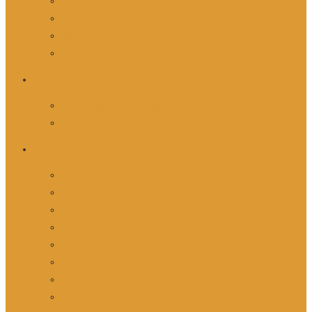
Abernes verden: Borneo
Der er blåst!
Alligatorer og skumfiduser
Søgang og hvaler
SAFARITIPS
Mange veje til Safariland
Kulden i de varme lande
DESTINATIONER
Safariland Europa
Safariland Dubai
Hjemme hos sabelantiloperne
Ro i Ruaha
Enorme Selous
Trafik i Kruger
Manyeleti – et privat reservat
Fly-in til Masai Mara