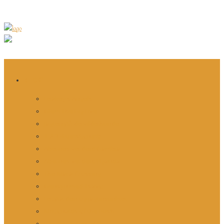
BLOG
Leakey’s Angels
Glem The Big Five
Jagten på de vilde hunde
1-2-3-4 træskonæb
Abernes verden: Gambia
Abernes verden: Uganda
The Mara Crossing
Gensyn med Tsavo
Leoparden og jagtinstinktet
McDonalds of the Bush
Farverig fotomodel