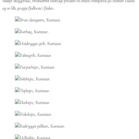
rødøjet skoggerdue, brednæbbet ellekrage foruden en enkelt chimpanse på Baboon Island
og en lille gruppe flodheste i floden.